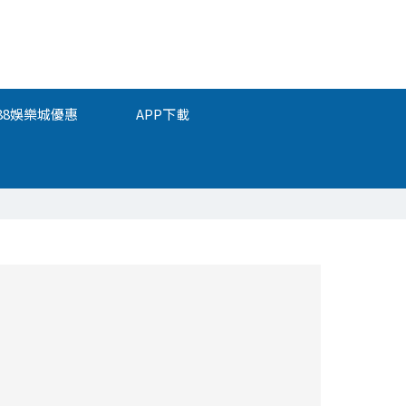
S88娛樂城優惠
APP下載