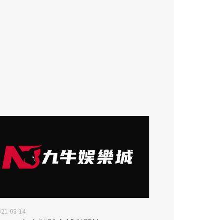
21-08-14