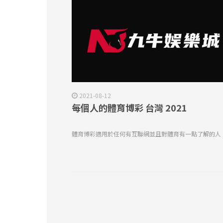
2021-08-12
每個人的體育博彩 台灣 2021
體育博彩適用於任何有互聯網並且對體育有一點了解的人