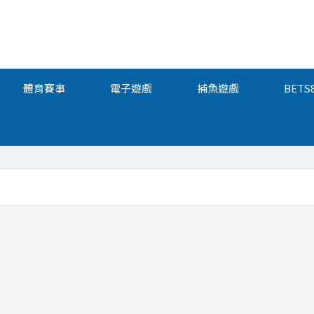
體育賽事
電子遊戲
捕魚遊戲
BET