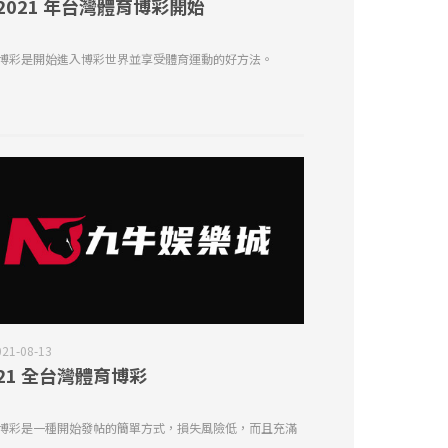
 2021 年台灣體育博彩開始
博彩是開始進入博彩世界並享受體育運動的好方法。
21-08-13
021 全台灣體育博彩
博彩是一種開始發帖的簡單方式，損失風險低，而且充滿