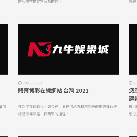
跡和語言是非常有幫助的。
樂趣
2021-08-13
20
體育博彩在線網站 台灣 2021
您
建
增加
多虧了技術時代，如今在世界任何地方和您想去的地方進行在
做出
線體育博彩是一個簡單的過程。
您必