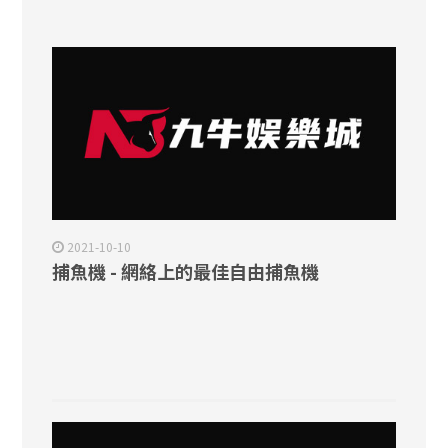
2021-10-10
捕魚機 - 網絡上的最佳自由捕魚機