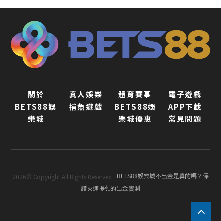
關於
真人娛樂
體育賽事
電子遊戲
BETS88娛
捕魚遊戲
BETS88娛
APP下載
樂城
樂城優惠
常見問題
BETS88娛樂城不出金是真的嗎？保
2026© Copyright All Rights Reserved
證火速提領的出金實測