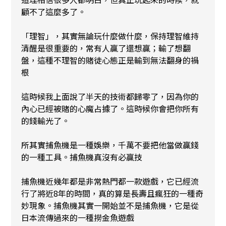
顧不了這麼多了。
「理智」，其實無論玩什麼做什麼，保持理智維持
清醒是很重要的，常有人贏了還想贏；輸了想翻
盤，這種不理智的賭徒心態正是輸到無法翻身的禍
根
這時候我上面說了半天的技術都歸零了，因為你的
內心已經被賭的心魔占據了。這時候你會把你所有
的錢輸光了。
所其實捕魚機是一種娛樂，千萬不要把他當做贏錢
的一種工具。捕魚機真沒有必贏技
捕魚機近幾年都是非常熱門都一款遊戲，它已經流
行了將近8年的時間，真的算是長壽且瘋狂的一種奇
妙現象。捕魚機其實一開始並不是捕魚機，它是從
日本流傳過來的一種撈金魚遊戲