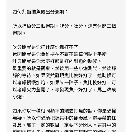
如何判斷捕魚機出分週期：
所以捕魚分三個週期，吃分，吐分，還有休閒三個
週期。
吃分期就是你打什麼你都打不了
休閒期就是你會維持在不贏不輸這個點上平衡
吐分期就是你怎麼打都能打的到魚的時候。
最重要的就是觀察，然後用一些小炮測試，然後靜
靜的等待。如果突然發現魚比較好打了，這時候可
以考慮慢慢加炮，如果某一陣子，魚比較好打，可
以考慮火力全開了，等發現魚不好打了，馬上改成
小炮。
如果你以一種相同頻率的炮去打魚的話，你是必輸
無疑。所以你必須把握其中的節奏感，還要禁的住
貪念。贏了一定的數目一定要下分閃人。這其中的
道理相信很多人都明白，但真正玩起來的時候，就