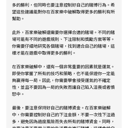
多的勝利，但同時也要注意控制好自己的賭博行為。希
望這些建議能對你在百家樂中破解取得更多的勝利有所
幫助。
此外，百家樂破解還需要你選擇合適的賭場。不同的賭
場可能有不同的遊戲規則、下注限制和獎勵方案等等。
你需要仔細地研究各個賭場，找到適合自己的賭場，這
樣才能在遊戲中取得更多的勝利。
在百家樂破解中，還有一個非常重要的因素就是運氣。
即使你掌握了所有的技巧和策略，也不能保證你一定能
夠贏得每一局。因此，你需要學會接受運氣的不確定
性，並且不要因為一局的失敗而讓自己陷入沮喪或者憤
怒中。
最後，要注意保持好自己的賭博資金。在百家樂破解
中，你需要控制好自己的下注金額，不要一次性下注過
多，避免因為過度風險而失去所有的賭博資金。同時，