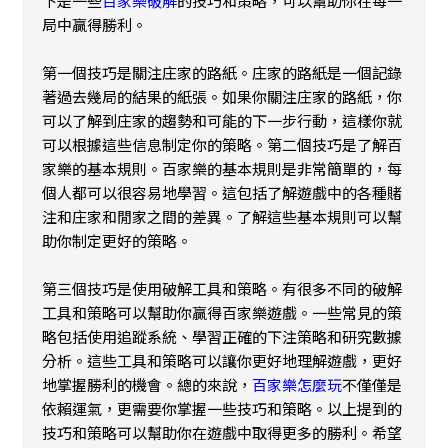
下是一些
百家樂破解
的技巧和策略，可以幫助你在每一
局中贏得勝利。
第一個技巧是關注庄家的路紙。庄家的路紙是一個記錄
著過去幾局的結果的紙張。如果你關注庄家的路紙，你
可以了解到庄家的趨勢和可能的下一步行動，這樣你就
可以根據這些信息制定你的策略。第二個技巧是了解百
家樂的基本規則。百家樂的基本規則是非常簡單的，每
個人都可以很容易地學習。這包括了解遊戲中的各種賭
注和庄家和閒家之間的差異。了解這些基本規則可以幫
助你制定更好的策略。
第三個技巧是使用破解工具和策略。有很多不同的破解
工具和策略可以幫助你贏得百家樂遊戲。一些常見的策
略包括使用追蹤系統、學習正確的下注策略和研究數據
分析。這些工具和策略可以讓你更好地理解遊戲，更好
地掌握勝利的機會。總的來說，
百家樂怎麼玩
不僅僅是
依賴運氣，更需要你掌握一些技巧和策略。以上提到的
技巧和策略可以幫助你在遊戲中取得更多的勝利。希望