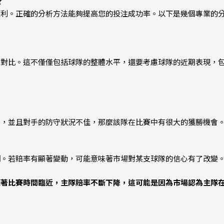
？
獲利。正確的分析方法能夠提高您的投注成功率。以下是幾個專業的
力對比。這不僅僅包括球隊的整體水平，還要考慮球隊的近期表現，
出，並且對手的防守狀況不佳，那麼該隊在比賽中有很大的獲勝機會
測。若賠率有顯著變動，可能意味著市場對某支球隊的信心有了改變
隨著比賽時間臨近，主隊賠率不斷下降，這可能是因為市場認為主隊