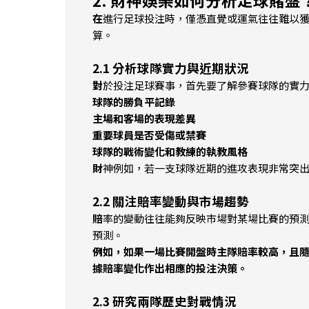
2. 財神娛樂如何分析足球賭盤
在
進行足球投注時，僅憑直覺或運氣往往難以
算。
2.1 分析球隊實力與近期狀
況
對
於投注足球賽事，首先要了解參賽球隊的實
球隊的勝負平記錄
主場和客場的表現差異
重要球員是否受傷或禁賽
球隊的戰術變化和教練的執教風格
財
神例如，若一支球隊近期的進攻表現非常突
2.2 關
注賠率變動與市場趨勢
賠
率的變動往往能夠反映市場對某場比賽的預
預測。
例如，如果一場比賽開盤時主隊賠率較高，且
據賠率變化作出相應的投注決策。
2.3 研究兩隊歷史對戰情況